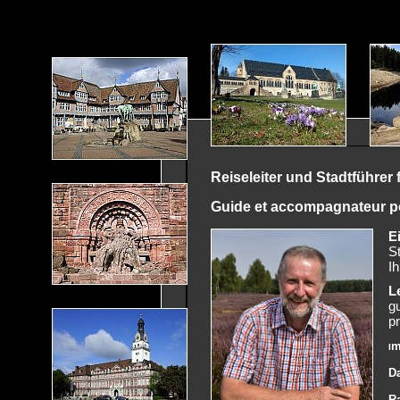
Reiseleiter und Stadtführer
Guide et accompagnateur po
E
S
I
L
g
p
m
I
D
R